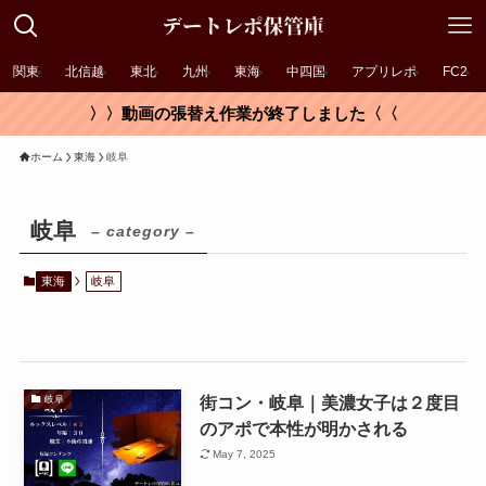
関東
北信越
東北
九州
東海
中四国
アプリレポ
FC2
〉〉動画の張替え作業が終了しました〈〈
ホーム
東海
岐阜
岐阜
– category –
東海
岐阜
街コン・岐阜｜美濃女子は２度目
岐阜
のアポで本性が明かされる
May 7, 2025